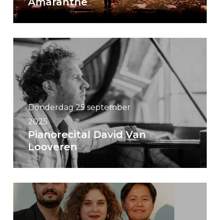
Amaranthe
Donderdag 25 september
2025
Pianorecital David Van
Looveren