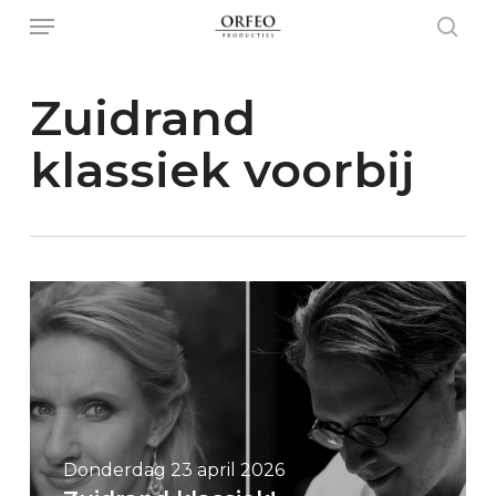
Menu
Skip
to
sear
main
Zuidrand
content
klassiek voorbij
Donderdag 23 april 2026