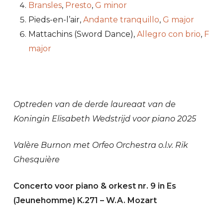
Bransles
,
Presto
,
G minor
Pieds-en-l’air,
Andante tranquillo
,
G major
Mattachins (Sword Dance),
Allegro con brio
,
F
major
Optreden van de derde laureaat van de
Koningin Elisabeth Wedstrijd voor piano 2025
Valère Burnon met Orfeo Orchestra o.l.v. Rik
Ghesquière
Concerto voor piano & orkest nr. 9 in Es
(Jeunehomme) K.271 – W.A. Mozart