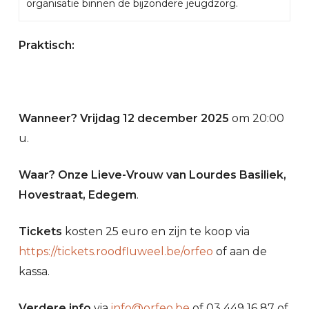
organisatie binnen de bijzondere jeugdzorg.
Praktisch:
Wanneer? Vrijdag 12 december 2025
om 20:00
u.
Waar? Onze Lieve-Vrouw van Lourdes Basiliek,
Hovestraat, Edegem
.
Tickets
kosten 25 euro en zijn te koop via
https://tickets.roodfluweel.be/orfeo
of aan de
kassa.
Verdere info
via
info@orfeo.be
of 03 449 16 87 of