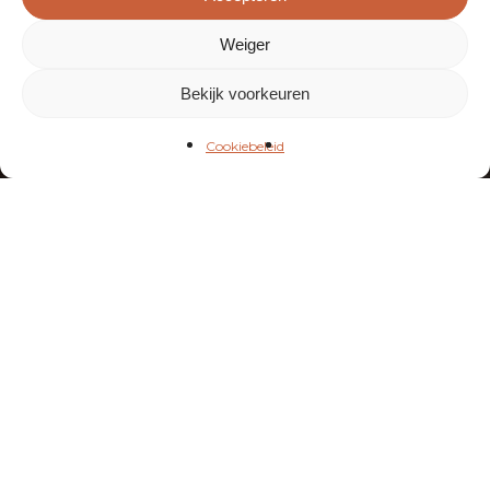
Weiger
Koop tickets
Bekijk voorkeuren
Cookiebeleid
Previous Project
Klassiek & Architectuur: Van Ostaijensite
Leuven