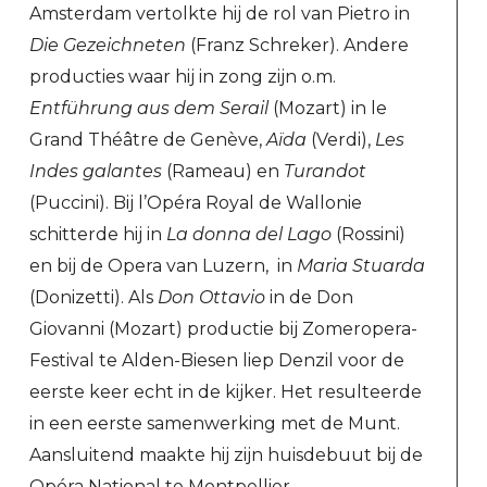
Amsterdam vertolkte hij de rol van Pietro in
Die Gezeichneten
(Franz Schreker). Andere
producties waar hij in zong zijn o.m.
Entführung aus dem Serail
(Mozart) in le
Grand Théâtre de Genève,
Aïda
(Verdi),
Les
Indes galantes
(Rameau) en
Turandot
(Puccini). Bij l’Opéra Royal de Wallonie
schitterde hij in
La donna del Lago
(Rossini)
en bij de Opera van Luzern, in
Maria Stuarda
(Donizetti). Als
Don Ottavio
in de Don
Giovanni (Mozart) productie bij Zomeropera-
Festival te Alden-Biesen liep Denzil voor de
eerste keer echt in de kijker. Het resulteerde
in een eerste samenwerking met de Munt.
Aansluitend maakte hij zijn huisdebuut bij de
Opéra National te Montpellier,