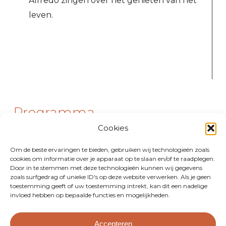
Alfredo zingen over het genieten van het
leven.
Programma
Cookies
1. Programmaonderdeel
Om de beste ervaringen te bieden, gebruiken wij technologieën zoals
cookies om informatie over je apparaat op te slaan en/of te raadplegen.
Door in te stemmen met deze technologieën kunnen wij gegevens
Info
zoals surfgedrag of unieke ID's op deze website verwerken. Als je geen
toestemming geeft of uw toestemming intrekt, kan dit een nadelige
invloed hebben op bepaalde functies en mogelijkheden.
Accepteren