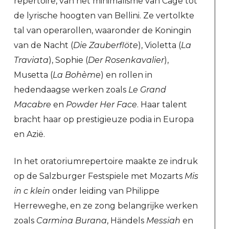
repertoire, van het minimalisme van Cage tot
de lyrische hoogten van Bellini. Ze vertolkte
tal van operarollen, waaronder de Koningin
van de Nacht (
Die Zauberflöte
), Violetta (
La
Traviata
), Sophie (
Der Rosenkavalier
),
Musetta (
La Bohème
) en rollen in
hedendaagse werken zoals
Le Grand
Macabre
en
Powder Her Face
. Haar talent
bracht haar op prestigieuze podia in Europa
en Azië.
In het oratoriumrepertoire maakte ze indruk
op de Salzburger Festspiele met Mozarts
Mis
in c klein
onder leiding van Philippe
Herreweghe, en ze zong belangrijke werken
zoals
Carmina Burana
, Händels
Messiah
en