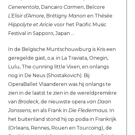
Cenerentola
, Dancairo
Carmen
, Belcore
L’Elisir d’Amore
, Brétigny
Manon
en Thésée
Hippolyte et Aricie
voor het Pacific Music
Festival in Sapporo, Japan …
In de Belgische Muntschouwburg is Kris een
geregelde gast, o.a. in La Traviata, Onegin,
Lulu, The cunning little Vixen, en onlangs
nog in De Neus (Shostakovich). Bij
OperaBallet Vlaanderen was hij onlangs te
zien in de laatst te zien in de wereldpremière
van
Brodeck,
de nieuwste opera
van Daan
Janssens,
en als Frank in
Die Fledermaus.
In
het buitenland stond hij op podia in Frankrijk
(Orleans, Rennes, Rouen en Tourcoing), de