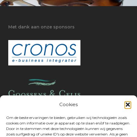
Met dank aan onze sponsors
Cookies
Om de beste ervaringen te bieden, gebruiken wij technologieën zoals
cookies om informatie over je apparaat op te slaan en/of te raadplegen.
Door in te stemmen met deze technologieën kunnen wij gegevens
zoals surfgedrag of unieke ID's op deze website verwerken. Als je geen