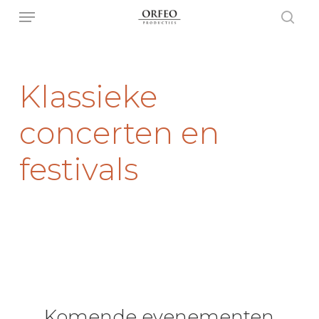
Menu
Skip
to
sear
main
content
Klassieke
concerten
en
festivals
Komende
evenementen