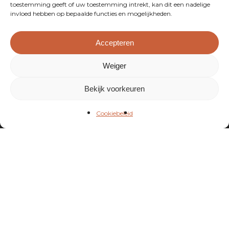
toestemming geeft of uw toestemming intrekt, kan dit een nadelige
invloed hebben op bepaalde functies en mogelijkheden.
Accepteren
Weiger
Blijf op de hoogte
Bekijk voorkeuren
Schrijf je in op onze
Cookiebeleid
nieuwsbrief